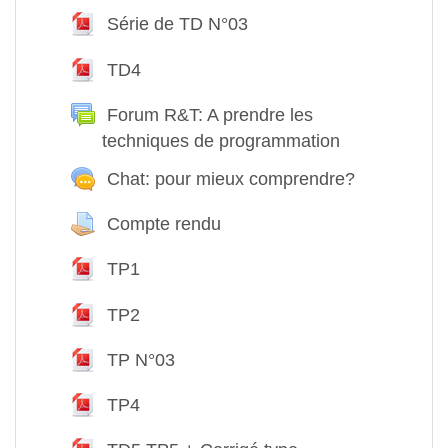
Série de TD N°03
Fichier
TD4
Fichier
Forum R&T: A prendre les
techniques de programmation
Chat: pour mieux comprendre?
Compte rendu
Devoir
TP1
Fichier
TP2
Fichier
TP N°03
Fichier
TP4
Fichier