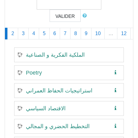
VALIDER
(actuel)
1
2
3
4
5
6
7
8
9
10
…
12
»
الملكية الفكرية و الصناعية
Poetry
استراتيجيات الحفاظ العمراني
الاقتصاد السياسي
التخطيط الحضري و المجالي