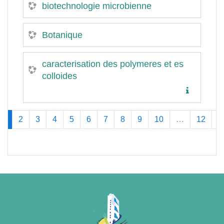
biotechnologie microbienne
Botanique
caracterisation des polymeres et es
colloides
(actuel)
1
2
3
4
5
6
7
8
9
10
…
12
»