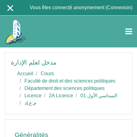
Passer au contenu principal
Vous êtes connecté anonymement (
Connexion
)
مدخل لعلم الإدارة
Accueil
Cours
Faculté de droit et des sciences politiques
Département des sciences politiques
السداسي الأول 01
2A Licence
Licence
م.ع.إد
Généralités