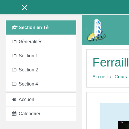
Passer au contenu prin
Section en Té
Généralités
Section 1
Ferrai
Section 2
Accueil
Cours
Section 4
Accueil
Aperçu 
Généralités
Calendrier