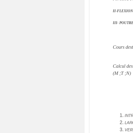
II-FLEXIO
III- POUTR
Cours dest
Calcul des 
(M ;T ;N)
INT
LAR
VER