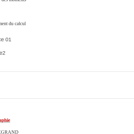
ent du calcul
ce 01
Test
re2
ichier
aphie
LEGRAND