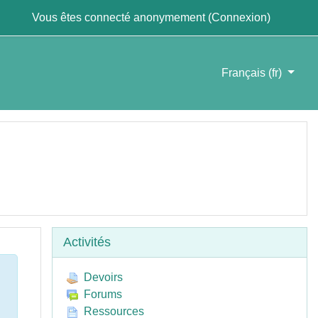
Vous êtes connecté anonymement (
Connexion
)
Français ‎(fr)‎
Passer Activités
Activités
Devoirs
Forums
Ressources