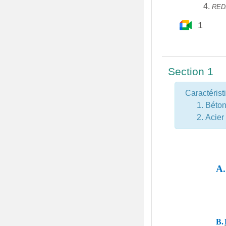
RED
Google M
1
Section 1
Caractéris
Béto
Acier
A.
B.