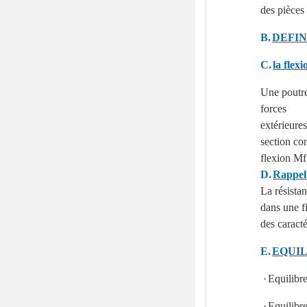
des pièces
B.
DEFIN
C.
la flexi
Une poutre 
forces
extérieures
section co
flexion Mf 
D.
Rappel
La résista
dans une fi
des caract
E.
EQUIL
·
Equilibr
·
Equilibr