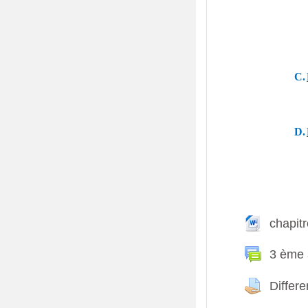
C.
D.
chapit
F
3 ème 
Differe