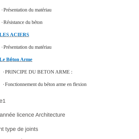
·
Présentation du matériau
·
Résistance du béton
LES ACIERS
·
Présentation du matériau
Le B
é
ton Arme
·
PRINCIPE DU BETON ARME :
·
Fonctionnement du béton arme en flexion
re1
ichier
année licence Architecture
Forum
nt type de joints
Devoir