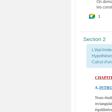
On deman
les cons
Google M
1
Section 2
L'état limit
Hypothèses
Calcul d'un
CHAPITR
A.
INTR
Nous étudi
rectangulai
équilibrées