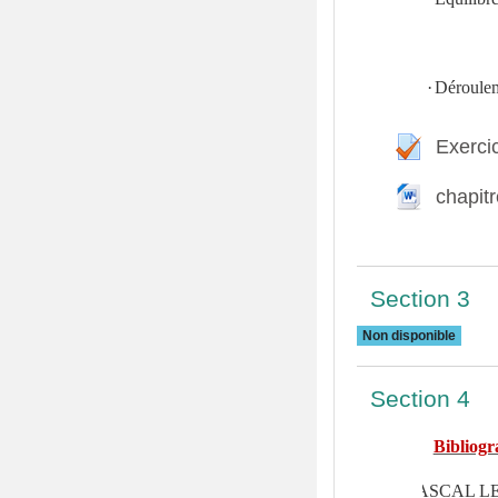
·
Déroulem
Exerci
chapit
F
Section 3
Non disponible
Section 4
Bibliogr
v
PASCAL 