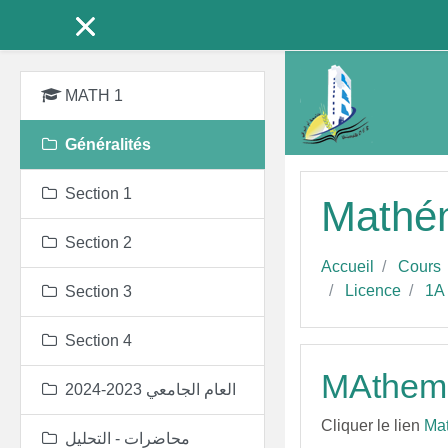
Passer au contenu prin
MATH 1
Généralités
Section 1
Mathé
Section 2
Accueil
Cours
Licence
1A
Section 3
Section 4
MAthem
العام الجامعي 2023-2024
Cliquer le lien
Mat
محاضرات - التحليل