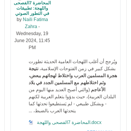
المحاضرة 7الفصحى
Number of replies: 0
واللهجة: تطبيقات
في التطور الصوتي
by
Naili Fatima
Zahra
-
Wednesday, 19
June 2024, 11:45
PM
ويُرجح أن أغلب اللهجات العامية الحديثة تطورت
بشكل كبير في زمن الفتوحات الإسلامية،
نتيجة
هجرة المسلمين العرب واختلاط لهجاتهم ببعض،
وثم اختلاطهم مع المسلمين الجدد في بلاد
الأعاجم
(والتي أصبح العديد منها اليوم من
البلدان العربية)، حيث بدؤوا بتعلم العربية لكنهم
- وبشكل طبيعي - لم يَستطيعوا تحدثها كما
يتحدثها العرب بالضبط، ...
المحاضرة 7الفصحى واللهجة.docx