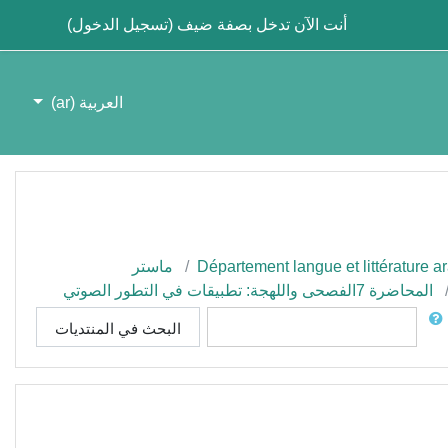
أنت الآن تدخل بصفة ضيف (
تسجيل الدخول
)
العربية ‎(ar)‎
Département langue et littérature a
ماستر
المحاضرة 7الفصحى واللهجة: تطبيقات في التطور الصوتي
ث
البحث في المنتديات