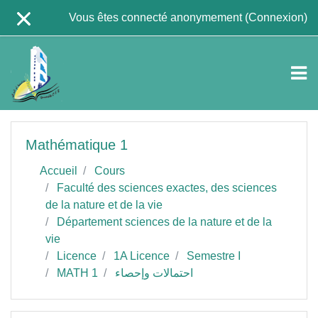
Passer au contenu principal
Vous êtes connecté anonymement (
Connexion
)
Mathématique 1
Accueil
Cours
Faculté des sciences exactes, des sciences
de la nature et de la vie
Département sciences de la nature et de la
vie
Licence
1A Licence
Semestre I
MATH 1
احتمالات وإحصاء