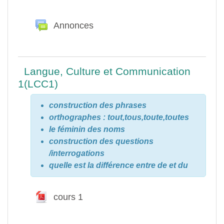
Aperçu des sections
Généralités
Annonces
Forum
Langue, Culture et Communication
1(LCC1)
construction des phrases
orthographes : tout,tous,toute,toutes
le féminin des noms
construction des questions
/interrogations
quelle est la différence entre de et du
cours 1
Fichier