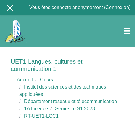
Passer au contenu principal
Vous êtes connecté anonymement (
Connexion
)
UET1-Langues, cultures et
communication 1
Accueil
Cours
Institut des sciences et des techniques
appliquées
Département réseaux et télécommunication
1A Licence
Semestre S1 2023
RT-UET1-LCC1