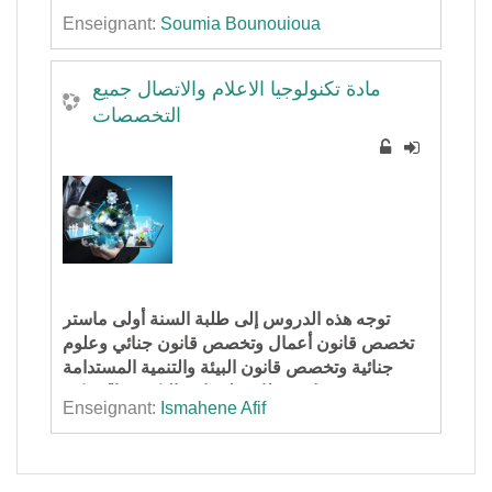
Enseignant:
Soumia Bounouioua
مادة تكنولوجيا الاعلام والاتصال جميع
التخصصات
توجه هذه الدروس إلى طلبة السنة أولى ماستر
تخصص قانون أعمال وتخصص قانون جنائي وعلوم
جنائية وتخصص قانون البيئة والتنمية المستدامة
بشعبة الحقوق.
وهي مستوفاة ومطابقة لبرنامج التكوين ، ليتمكن
Enseignant:
Ismahene Afif
الطالب من فهم تكنولوجيا الاعلام والاتصال
والاحاطة بكل الجوانب المتعلقة بها، مع الاشارة إلى
التطبيقات الاساسية لهذه التكنولوجيا ، وكذا بيان
أفاق استخدامها في المجال القانوني وآفاق تطورها.