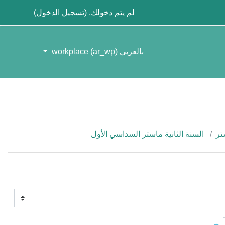
لم يتم دخولك. (
تسجيل الدخول
)
بالعربي workplace ‎(ar_wp)‎
تر
السنة الثانية ماستر السداسي الأول