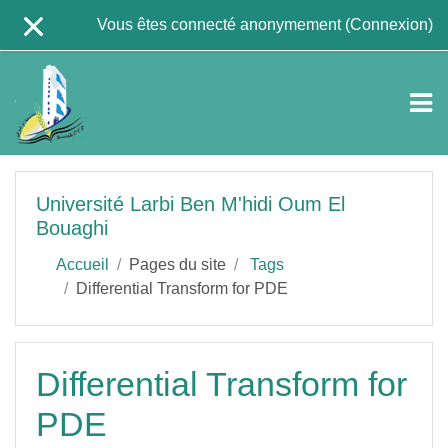
Passer au contenu principal
Vous êtes connecté anonymement (
Connexion
)
Université Larbi Ben M'hidi Oum El
Bouaghi
Accueil
Pages du site
Tags
Differential Transform for PDE
Differential Transform for
PDE