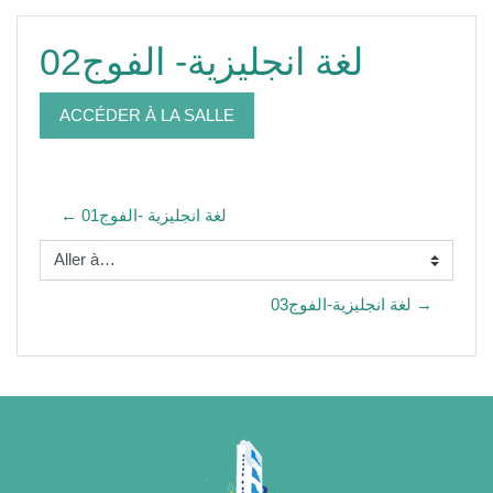
لغة انجليزية- الفوج02
ACCÉDER À LA SALLE
← لغة انجليزية -الفوج01
Aller à…
لغة انجليزية-الفوج03 →