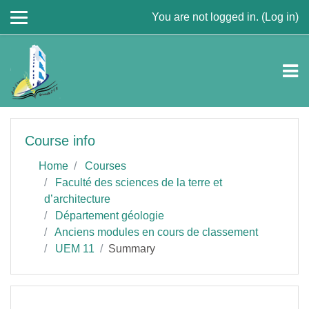
Skip to main content
You are not logged in. (
Log in
)
Course info
Home
Courses
Faculté des sciences de la terre et
d’architecture
Département géologie
Anciens modules en cours de classement
UEM 11
Summary