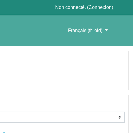
Non connecté. (
Connexion
)
Français ‎(fr_old)‎