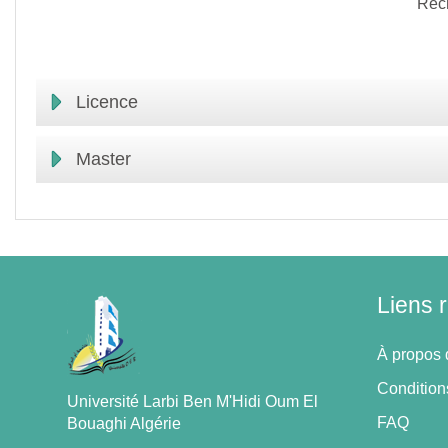
Rec
Licence
Master
Liens 
À propos 
Conditions
Université Larbi Ben M'Hidi Oum El
FAQ
Bouaghi Algérie