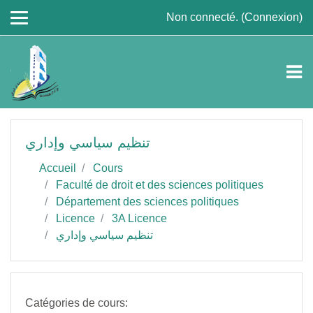
Passer au contenu principal
Non connecté. (
Connexion
)
تنظيم سياسي وإداري
Accueil
Cours
Faculté de droit et des sciences politiques
Département des sciences politiques
Licence
3A Licence
تنظيم سياسي وإداري
Catégories de cours: