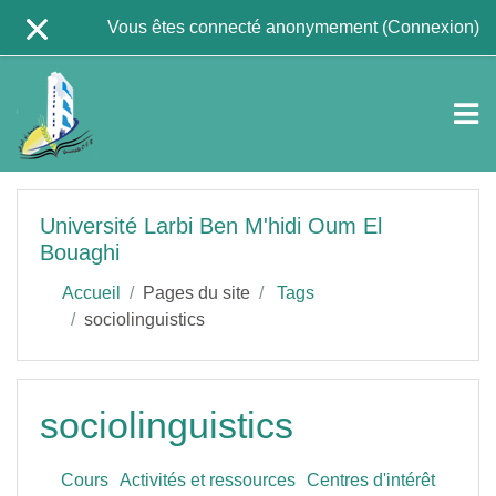
Passer au contenu principal
Vous êtes connecté anonymement (
Connexion
)
Université Larbi Ben M'hidi Oum El
Bouaghi
Accueil
Pages du site
Tags
sociolinguistics
sociolinguistics
Cours
Activités et ressources
Centres d'intérêt