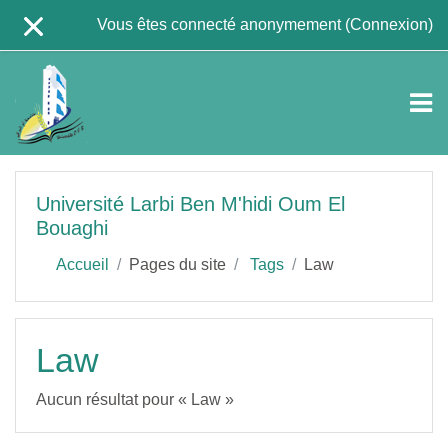
Passer au contenu principal
Vous êtes connecté anonymement (
Connexion
)
Université Larbi Ben M'hidi Oum El
Bouaghi
Accueil
Pages du site
Tags
Law
Law
Aucun résultat pour « Law »