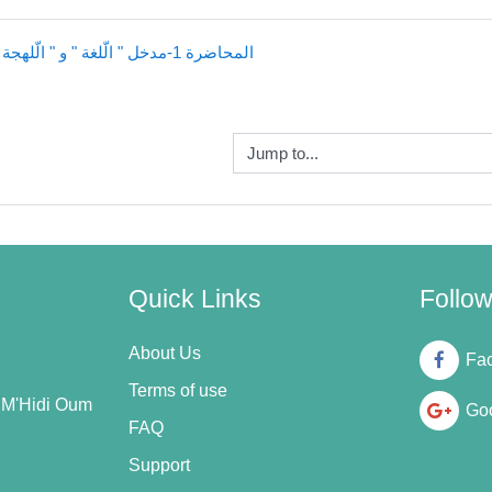
◀︎ المحاضرة 1-مدخل " الّلغة " و " الّلهجة " والصّلة بينهما
Jump to...
Quick Links
Follo
About Us
Fa
Terms of use
n M'Hidi Oum
Goo
FAQ
Support