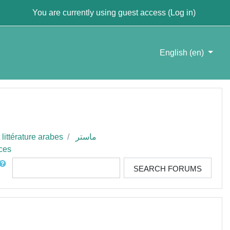
You are currently using guest access (
Log in
)
English ‎(en)‎
ماستر
littérature arabes
ces
rch
SEARCH FORUMS