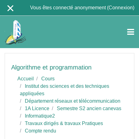
Passer au contenu principal
Vous êtes connecté anonymement (
Connexion
)
Algorithme et programmation
Accueil
Cours
Institut des sciences et des techniques
appliquées
Département réseaux et télécommunication
1A Licence
Semestre S2 ancien canevas
Informatique2
Travaux dirigés & travaux Pratiques
Compte rendu